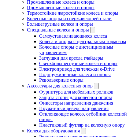
Промышленные колеса и опоры
Промышленные колеса и опоры
Термостойкие жаростойкие колеса и опоры
Колесные опоры из нержавеющей стали
Большегрузные колеса и опоры
Специальные колеса и опоры
Самоустанавливающиеся колеса
Колеса и опоры с центральным тормозом
Колесные опоры с дистанционным
управлением
Заглушки для кресла глайдеры
Сверхбольшегрузные колеса и опоры
Электропривод для тележки e-Drive
Подпружиненные колеса и опоры
Револьверные опоры
Аксессуары для колесных опор
Фурнитура для мебельных роликов
Защита стопы для колесной опоры
Фиксаторы направления движения
Пружинный реверс направления
Отклоняющее колесо, отбойник колесной
опоры
Пластиковый футляр на колесную опору
Колеса для оборудования
Ролики для гидравлических тележек