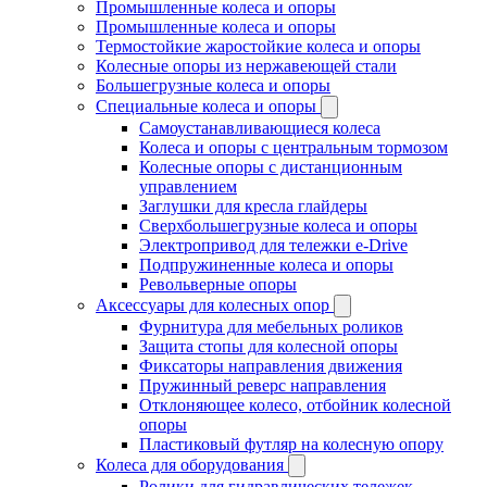
Промышленные колеса и опоры
Промышленные колеса и опоры
Термостойкие жаростойкие колеса и опоры
Колесные опоры из нержавеющей стали
Большегрузные колеса и опоры
Специальные колеса и опоры
Самоустанавливающиеся колеса
Колеса и опоры с центральным тормозом
Колесные опоры с дистанционным
управлением
Заглушки для кресла глайдеры
Сверхбольшегрузные колеса и опоры
Электропривод для тележки e-Drive
Подпружиненные колеса и опоры
Револьверные опоры
Аксессуары для колесных опор
Фурнитура для мебельных роликов
Защита стопы для колесной опоры
Фиксаторы направления движения
Пружинный реверс направления
Отклоняющее колесо, отбойник колесной
опоры
Пластиковый футляр на колесную опору
Колеса для оборудования
Ролики для гидравлических тележек