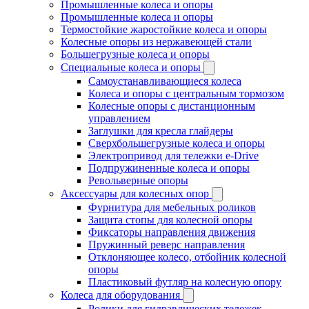
Промышленные колеса и опоры
Промышленные колеса и опоры
Термостойкие жаростойкие колеса и опоры
Колесные опоры из нержавеющей стали
Большегрузные колеса и опоры
Специальные колеса и опоры
Самоустанавливающиеся колеса
Колеса и опоры с центральным тормозом
Колесные опоры с дистанционным
управлением
Заглушки для кресла глайдеры
Сверхбольшегрузные колеса и опоры
Электропривод для тележки e-Drive
Подпружиненные колеса и опоры
Револьверные опоры
Аксессуары для колесных опор
Фурнитура для мебельных роликов
Защита стопы для колесной опоры
Фиксаторы направления движения
Пружинный реверс направления
Отклоняющее колесо, отбойник колесной
опоры
Пластиковый футляр на колесную опору
Колеса для оборудования
Ролики для гидравлических тележек