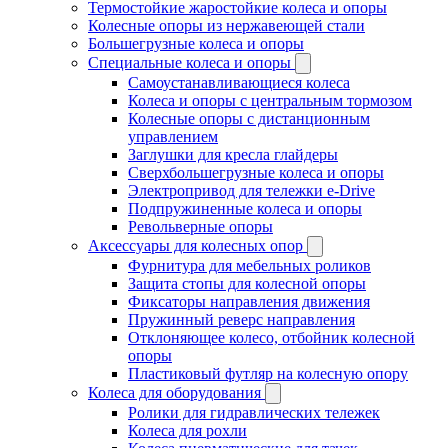
Термостойкие жаростойкие колеса и опоры
Колесные опоры из нержавеющей стали
Большегрузные колеса и опоры
Специальные колеса и опоры
Самоустанавливающиеся колеса
Колеса и опоры с центральным тормозом
Колесные опоры с дистанционным
управлением
Заглушки для кресла глайдеры
Сверхбольшегрузные колеса и опоры
Электропривод для тележки e-Drive
Подпружиненные колеса и опоры
Револьверные опоры
Аксессуары для колесных опор
Фурнитура для мебельных роликов
Защита стопы для колесной опоры
Фиксаторы направления движения
Пружинный реверс направления
Отклоняющее колесо, отбойник колесной
опоры
Пластиковый футляр на колесную опору
Колеса для оборудования
Ролики для гидравлических тележек
Колеса для рохли