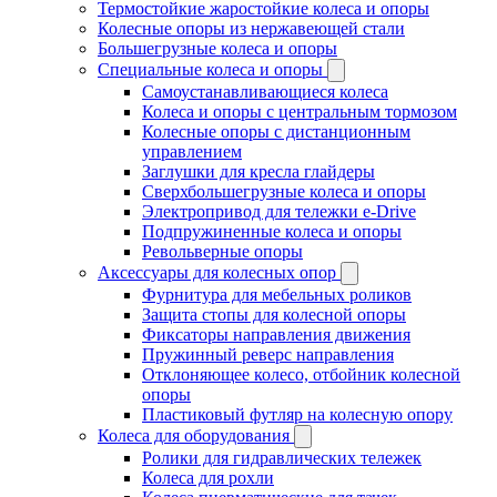
Термостойкие жаростойкие колеса и опоры
Колесные опоры из нержавеющей стали
Большегрузные колеса и опоры
Специальные колеса и опоры
Самоустанавливающиеся колеса
Колеса и опоры с центральным тормозом
Колесные опоры с дистанционным
управлением
Заглушки для кресла глайдеры
Сверхбольшегрузные колеса и опоры
Электропривод для тележки e-Drive
Подпружиненные колеса и опоры
Револьверные опоры
Аксессуары для колесных опор
Фурнитура для мебельных роликов
Защита стопы для колесной опоры
Фиксаторы направления движения
Пружинный реверс направления
Отклоняющее колесо, отбойник колесной
опоры
Пластиковый футляр на колесную опору
Колеса для оборудования
Ролики для гидравлических тележек
Колеса для рохли