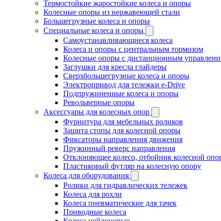
Термостойкие жаростойкие колеса и опоры
Колесные опоры из нержавеющей стали
Большегрузные колеса и опоры
Специальные колеса и опоры
Самоустанавливающиеся колеса
Колеса и опоры с центральным тормозом
Колесные опоры с дистанционным управлени
Заглушки для кресла глайдеры
Сверхбольшегрузные колеса и опоры
Электропривод для тележки e-Drive
Подпружиненные колеса и опоры
Револьверные опоры
Аксессуары для колесных опор
Фурнитура для мебельных роликов
Защита стопы для колесной опоры
Фиксаторы направления движения
Пружинный реверс направления
Отклоняющее колесо, отбойник колесной опо
Пластиковый футляр на колесную опору
Колеса для оборудования
Ролики для гидравлических тележек
Колеса для рохли
Колеса пневматические для тачек
Приводные колеса
Колеса нейлоновые