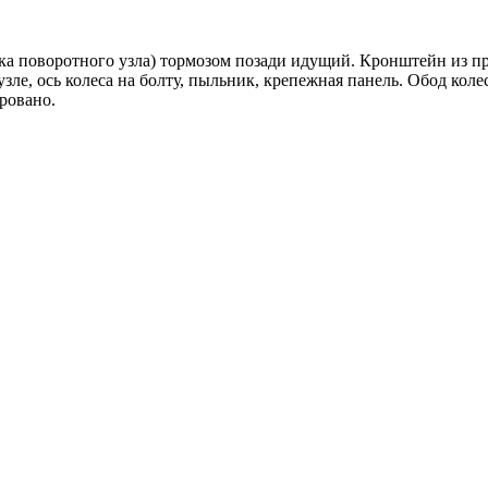
вка поворотного узла) тормозом позади идущий. Кронштейн из п
е, ось колеса на болту, пыльник, крепежная панель. Обод коле
ровано.