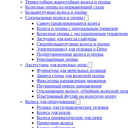
Термостойкие жаростойкие колеса и опоры
Колесные опоры из нержавеющей стали
Большегрузные колеса и опоры
Специальные колеса и опоры
Самоустанавливающиеся колеса
Колеса и опоры с центральным тормозом
Колесные опоры с дистанционным управлени
Заглушки для кресла глайдеры
Сверхбольшегрузные колеса и опоры
Электропривод для тележки e-Drive
Подпружиненные колеса и опоры
Револьверные опоры
Аксессуары для колесных опор
Фурнитура для мебельных роликов
Защита стопы для колесной опоры
Фиксаторы направления движения
Пружинный реверс направления
Отклоняющее колесо, отбойник колесной опо
Пластиковый футляр на колесную опору
Колеса для оборудования
Ролики для гидравлических тележек
Колеса для рохли
Колеса пневматические для тачек
Приводные колеса
Колеса нейлоновые