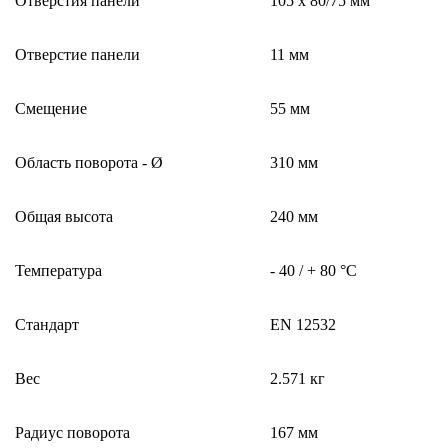
Отверстия панели
105 x 80/75 мм
Отверстие панели
11 мм
Смещение
55 мм
Область поворота - Ø
310 мм
Общая высота
240 мм
Температура
- 40 / + 80 °C
Стандарт
EN 12532
Вес
2.571 кг
Радиус поворота
167 мм