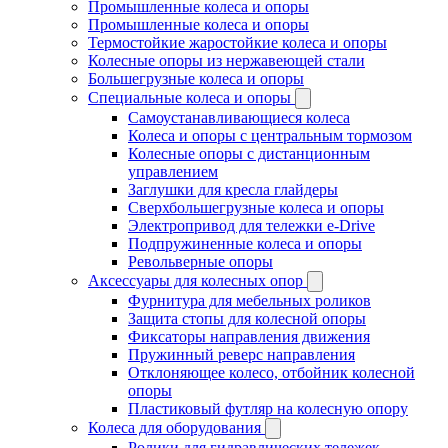
Промышленные колеса и опоры
Промышленные колеса и опоры
Термостойкие жаростойкие колеса и опоры
Колесные опоры из нержавеющей стали
Большегрузные колеса и опоры
Специальные колеса и опоры
Самоустанавливающиеся колеса
Колеса и опоры с центральным тормозом
Колесные опоры с дистанционным
управлением
Заглушки для кресла глайдеры
Сверхбольшегрузные колеса и опоры
Электропривод для тележки e-Drive
Подпружиненные колеса и опоры
Револьверные опоры
Аксессуары для колесных опор
Фурнитура для мебельных роликов
Защита стопы для колесной опоры
Фиксаторы направления движения
Пружинный реверс направления
Отклоняющее колесо, отбойник колесной
опоры
Пластиковый футляр на колесную опору
Колеса для оборудования
Ролики для гидравлических тележек