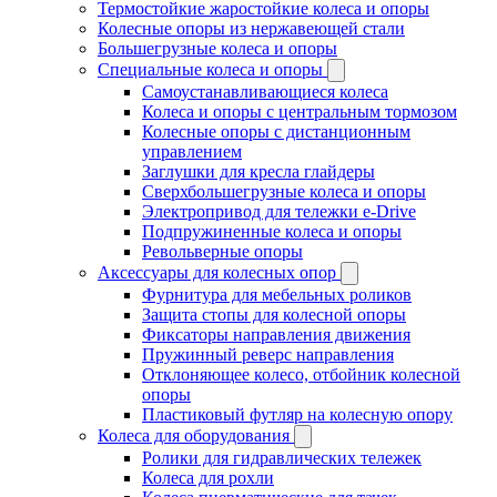
Термостойкие жаростойкие колеса и опоры
Колесные опоры из нержавеющей стали
Большегрузные колеса и опоры
Специальные колеса и опоры
Самоустанавливающиеся колеса
Колеса и опоры с центральным тормозом
Колесные опоры с дистанционным
управлением
Заглушки для кресла глайдеры
Сверхбольшегрузные колеса и опоры
Электропривод для тележки e-Drive
Подпружиненные колеса и опоры
Револьверные опоры
Аксессуары для колесных опор
Фурнитура для мебельных роликов
Защита стопы для колесной опоры
Фиксаторы направления движения
Пружинный реверс направления
Отклоняющее колесо, отбойник колесной
опоры
Пластиковый футляр на колесную опору
Колеса для оборудования
Ролики для гидравлических тележек
Колеса для рохли