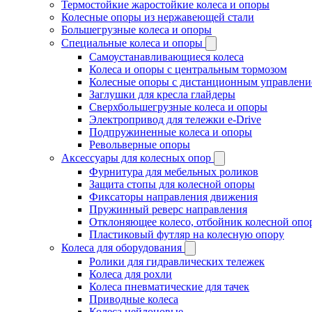
Термостойкие жаростойкие колеса и опоры
Колесные опоры из нержавеющей стали
Большегрузные колеса и опоры
Специальные колеса и опоры
Самоустанавливающиеся колеса
Колеса и опоры с центральным тормозом
Колесные опоры с дистанционным управлени
Заглушки для кресла глайдеры
Сверхбольшегрузные колеса и опоры
Электропривод для тележки e-Drive
Подпружиненные колеса и опоры
Револьверные опоры
Аксессуары для колесных опор
Фурнитура для мебельных роликов
Защита стопы для колесной опоры
Фиксаторы направления движения
Пружинный реверс направления
Отклоняющее колесо, отбойник колесной опо
Пластиковый футляр на колесную опору
Колеса для оборудования
Ролики для гидравлических тележек
Колеса для рохли
Колеса пневматические для тачек
Приводные колеса
Колеса нейлоновые