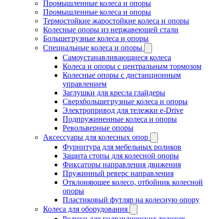
Промышленные колеса и опоры
Промышленные колеса и опоры
Термостойкие жаростойкие колеса и опоры
Колесные опоры из нержавеющей стали
Большегрузные колеса и опоры
Специальные колеса и опоры
Самоустанавливающиеся колеса
Колеса и опоры с центральным тормозом
Колесные опоры с дистанционным
управлением
Заглушки для кресла глайдеры
Сверхбольшегрузные колеса и опоры
Электропривод для тележки e-Drive
Подпружиненные колеса и опоры
Револьверные опоры
Аксессуары для колесных опор
Фурнитура для мебельных роликов
Защита стопы для колесной опоры
Фиксаторы направления движения
Пружинный реверс направления
Отклоняющее колесо, отбойник колесной
опоры
Пластиковый футляр на колесную опору
Колеса для оборудования
Ролики для гидравлических тележек