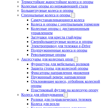
Термостойкие жаростойкие колеса и опоры
Колесные опоры из нержавеющей стали
Большегрузные колеса и опоры
Специальные колеса и опоры
Самоустанавливающиеся колеса
Колеса и опоры с центральным тормозом
Колесные опоры с дистанционным
управлением
Заглушки для кресла глайдеры
Сверхбольшегрузные колеса и опоры
Электропривод для тележки e-Drive
Подпружиненные колеса и опоры
Револьверные опоры
Аксессуары для колесных опор
Фурнитура для мебельных роликов
Защита стопы для колесной опоры
Фиксаторы направления движения
Пружинный реверс направления
Отклоняющее колесо, отбойник колесной
опоры
Пластиковый футляр на колесную опору
Колеса для оборудования
Ролики для гидравлических тележек
Колеса для рохли