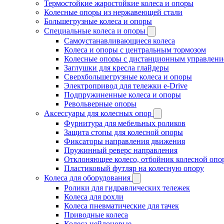
Термостойкие жаростойкие колеса и опоры
Колесные опоры из нержавеющей стали
Большегрузные колеса и опоры
Специальные колеса и опоры
Самоустанавливающиеся колеса
Колеса и опоры с центральным тормозом
Колесные опоры с дистанционным управлени
Заглушки для кресла глайдеры
Сверхбольшегрузные колеса и опоры
Электропривод для тележки e-Drive
Подпружиненные колеса и опоры
Револьверные опоры
Аксессуары для колесных опор
Фурнитура для мебельных роликов
Защита стопы для колесной опоры
Фиксаторы направления движения
Пружинный реверс направления
Отклоняющее колесо, отбойник колесной опо
Пластиковый футляр на колесную опору
Колеса для оборудования
Ролики для гидравлических тележек
Колеса для рохли
Колеса пневматические для тачек
Приводные колеса
Колеса нейлоновые