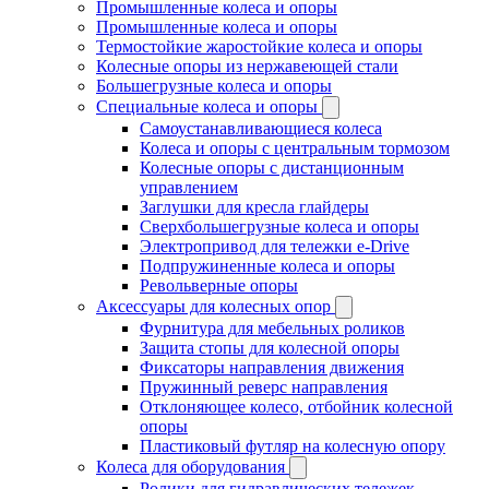
Промышленные колеса и опоры
Промышленные колеса и опоры
Термостойкие жаростойкие колеса и опоры
Колесные опоры из нержавеющей стали
Большегрузные колеса и опоры
Специальные колеса и опоры
Самоустанавливающиеся колеса
Колеса и опоры с центральным тормозом
Колесные опоры с дистанционным
управлением
Заглушки для кресла глайдеры
Сверхбольшегрузные колеса и опоры
Электропривод для тележки e-Drive
Подпружиненные колеса и опоры
Револьверные опоры
Аксессуары для колесных опор
Фурнитура для мебельных роликов
Защита стопы для колесной опоры
Фиксаторы направления движения
Пружинный реверс направления
Отклоняющее колесо, отбойник колесной
опоры
Пластиковый футляр на колесную опору
Колеса для оборудования
Ролики для гидравлических тележек