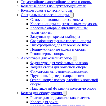
Термостойкие жаростойкие колеса и опоры
Колесные опоры из нержавеющей стали
Большегрузные колеса и опоры
Специальные колеса и опоры
Самоустанавливающиеся колеса
Колеса и опоры с центральным тормозом
Колесные опоры с дистанционным
управлением
Заглушки для кресла глайдеры
Сверхбольшегрузные колеса и опоры
Электропривод для тележки e-Drive
Подпружиненные колеса и опоры
Револьверные опоры
Аксессуары для колесных опор
Фурнитура для мебельных роликов
Защита стопы для колесной опоры
Фиксаторы направления движения
Пружинный реверс направления
Отклоняющее колесо, отбойник колесной
опоры
Пластиковый футляр на колесную опору
Колеса для оборудования
Ролики для гидравлических тележек
Колеса для рохли