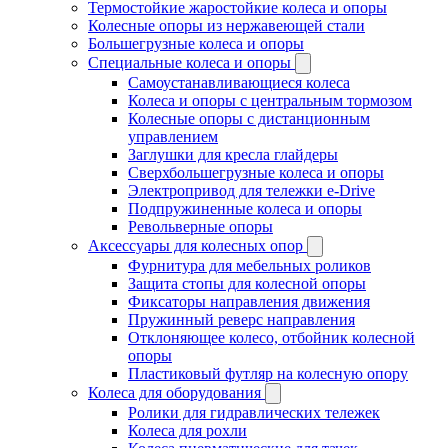
Термостойкие жаростойкие колеса и опоры
Колесные опоры из нержавеющей стали
Большегрузные колеса и опоры
Специальные колеса и опоры
Самоустанавливающиеся колеса
Колеса и опоры с центральным тормозом
Колесные опоры с дистанционным
управлением
Заглушки для кресла глайдеры
Сверхбольшегрузные колеса и опоры
Электропривод для тележки e-Drive
Подпружиненные колеса и опоры
Револьверные опоры
Аксессуары для колесных опор
Фурнитура для мебельных роликов
Защита стопы для колесной опоры
Фиксаторы направления движения
Пружинный реверс направления
Отклоняющее колесо, отбойник колесной
опоры
Пластиковый футляр на колесную опору
Колеса для оборудования
Ролики для гидравлических тележек
Колеса для рохли