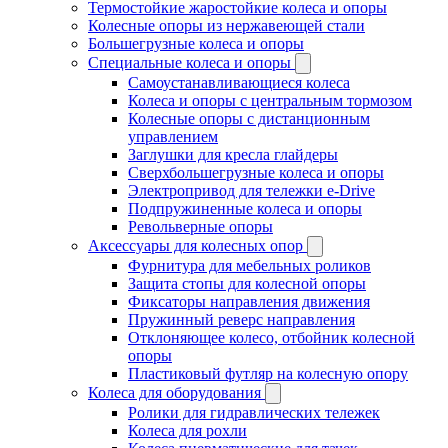
Термостойкие жаростойкие колеса и опоры
Колесные опоры из нержавеющей стали
Большегрузные колеса и опоры
Специальные колеса и опоры
Самоустанавливающиеся колеса
Колеса и опоры с центральным тормозом
Колесные опоры с дистанционным
управлением
Заглушки для кресла глайдеры
Сверхбольшегрузные колеса и опоры
Электропривод для тележки e-Drive
Подпружиненные колеса и опоры
Револьверные опоры
Аксессуары для колесных опор
Фурнитура для мебельных роликов
Защита стопы для колесной опоры
Фиксаторы направления движения
Пружинный реверс направления
Отклоняющее колесо, отбойник колесной
опоры
Пластиковый футляр на колесную опору
Колеса для оборудования
Ролики для гидравлических тележек
Колеса для рохли