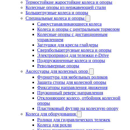
Термостойкие жаростойкие колеса и опоры
Колесные опоры из нержавеющей стали
Большегрузные колеса и опоры
Специальные колеса и опоры
Самоустанавливающиеся колеса
Колеса и опоры с центральным тормозом
Колесные опоры с дистанционным
управлением
Заглушки для кресла глайдеры
Сверхбольшегрузные колеса и опоры
Электропривод для тележки e-Drive
Подпружиненные колеса и опоры
Револьверные опоры
Аксессуары для колесных опор
Фурнитура для мебельных роликов
Защита стопы для колесной опоры
Фиксаторы направления движения
Пружинный реверс направления
Отклоняющее колесо, отбойник колесной
опоры
Пластиковый футляр на колесную опору
Колеса для оборудования
Ролики для гидравлических тележек
Колеса для рохли