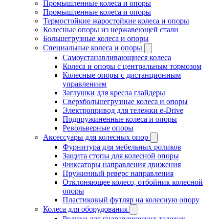
Промышленные колеса и опоры
Промышленные колеса и опоры
Термостойкие жаростойкие колеса и опоры
Колесные опоры из нержавеющей стали
Большегрузные колеса и опоры
Специальные колеса и опоры
Самоустанавливающиеся колеса
Колеса и опоры с центральным тормозом
Колесные опоры с дистанционным
управлением
Заглушки для кресла глайдеры
Сверхбольшегрузные колеса и опоры
Электропривод для тележки e-Drive
Подпружиненные колеса и опоры
Револьверные опоры
Аксессуары для колесных опор
Фурнитура для мебельных роликов
Защита стопы для колесной опоры
Фиксаторы направления движения
Пружинный реверс направления
Отклоняющее колесо, отбойник колесной
опоры
Пластиковый футляр на колесную опору
Колеса для оборудования
Ролики для гидравлических тележек