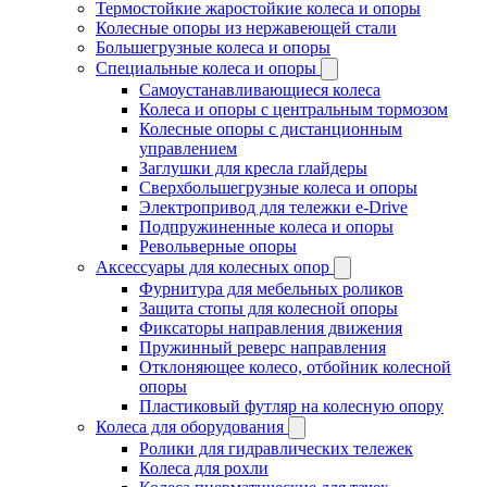
Термостойкие жаростойкие колеса и опоры
Колесные опоры из нержавеющей стали
Большегрузные колеса и опоры
Специальные колеса и опоры
Самоустанавливающиеся колеса
Колеса и опоры с центральным тормозом
Колесные опоры с дистанционным
управлением
Заглушки для кресла глайдеры
Сверхбольшегрузные колеса и опоры
Электропривод для тележки e-Drive
Подпружиненные колеса и опоры
Револьверные опоры
Аксессуары для колесных опор
Фурнитура для мебельных роликов
Защита стопы для колесной опоры
Фиксаторы направления движения
Пружинный реверс направления
Отклоняющее колесо, отбойник колесной
опоры
Пластиковый футляр на колесную опору
Колеса для оборудования
Ролики для гидравлических тележек
Колеса для рохли