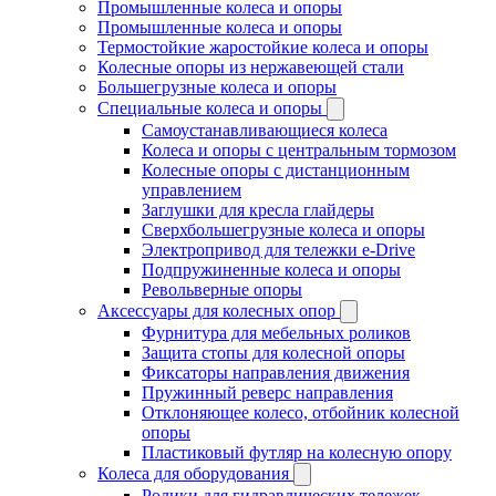
Промышленные колеса и опоры
Промышленные колеса и опоры
Термостойкие жаростойкие колеса и опоры
Колесные опоры из нержавеющей стали
Большегрузные колеса и опоры
Специальные колеса и опоры
Самоустанавливающиеся колеса
Колеса и опоры с центральным тормозом
Колесные опоры с дистанционным
управлением
Заглушки для кресла глайдеры
Сверхбольшегрузные колеса и опоры
Электропривод для тележки e-Drive
Подпружиненные колеса и опоры
Револьверные опоры
Аксессуары для колесных опор
Фурнитура для мебельных роликов
Защита стопы для колесной опоры
Фиксаторы направления движения
Пружинный реверс направления
Отклоняющее колесо, отбойник колесной
опоры
Пластиковый футляр на колесную опору
Колеса для оборудования
Ролики для гидравлических тележек