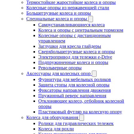
Термостойкие жаростойкие колеса и опоры
Колесные опоры из нержавеющей стали
Большегрузные колеса и опоры
Специальные колеса и опоры
Самоустанавливающиеся колеса
Колеса и опоры с центральным тормозом
Колесные опоры с дистанционным
управлением
Заглушки для кресла глайдеры
Сверхбольшегрузные колеса и опоры
Электропривод для тележки e-Drive
Подпружиненные колеса и опоры
Револьверные опоры
Аксессуары для колесных опор
Фурнитура для мебельных роликов
Защита стопы для колесной опоры
Фиксаторы направления движения
Пружинный реверс направления
Отклоняющее колесо, отбойник колесной
опоры
Пластиковый футляр на колесную опору
Колеса для оборудования
Ролики для гидравлических тележек
Колеса для рохли