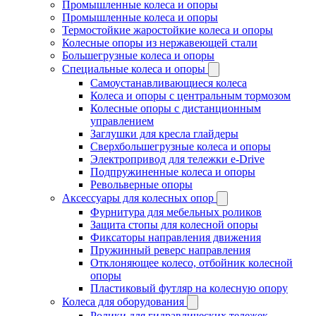
Промышленные колеса и опоры
Промышленные колеса и опоры
Термостойкие жаростойкие колеса и опоры
Колесные опоры из нержавеющей стали
Большегрузные колеса и опоры
Специальные колеса и опоры
Самоустанавливающиеся колеса
Колеса и опоры с центральным тормозом
Колесные опоры с дистанционным
управлением
Заглушки для кресла глайдеры
Сверхбольшегрузные колеса и опоры
Электропривод для тележки e-Drive
Подпружиненные колеса и опоры
Револьверные опоры
Аксессуары для колесных опор
Фурнитура для мебельных роликов
Защита стопы для колесной опоры
Фиксаторы направления движения
Пружинный реверс направления
Отклоняющее колесо, отбойник колесной
опоры
Пластиковый футляр на колесную опору
Колеса для оборудования
Ролики для гидравлических тележек