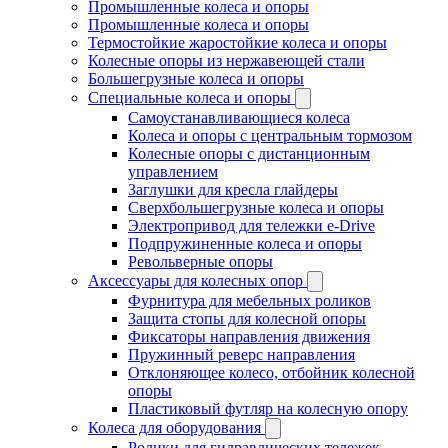
Промышленные колеса и опоры
Промышленные колеса и опоры
Термостойкие жаростойкие колеса и опоры
Колесные опоры из нержавеющей стали
Большегрузные колеса и опоры
Специальные колеса и опоры
Самоустанавливающиеся колеса
Колеса и опоры с центральным тормозом
Колесные опоры с дистанционным
управлением
Заглушки для кресла глайдеры
Сверхбольшегрузные колеса и опоры
Электропривод для тележки e-Drive
Подпружиненные колеса и опоры
Револьверные опоры
Аксессуары для колесных опор
Фурнитура для мебельных роликов
Защита стопы для колесной опоры
Фиксаторы направления движения
Пружинный реверс направления
Отклоняющее колесо, отбойник колесной
опоры
Пластиковый футляр на колесную опору
Колеса для оборудования
Ролики для гидравлических тележек