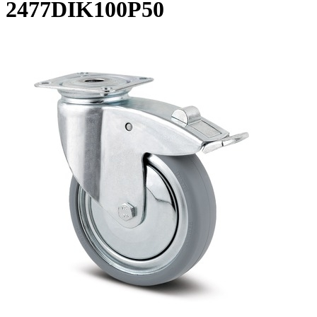
2477DIK100P50