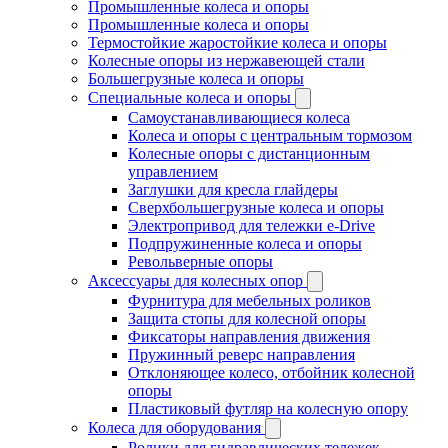
Промышленные колеса и опоры
Промышленные колеса и опоры
Термостойкие жаростойкие колеса и опоры
Колесные опоры из нержавеющей стали
Большегрузные колеса и опоры
Специальные колеса и опоры
Самоустанавливающиеся колеса
Колеса и опоры с центральным тормозом
Колесные опоры с дистанционным
управлением
Заглушки для кресла глайдеры
Сверхбольшегрузные колеса и опоры
Электропривод для тележки e-Drive
Подпружиненные колеса и опоры
Револьверные опоры
Аксессуары для колесных опор
Фурнитура для мебельных роликов
Защита стопы для колесной опоры
Фиксаторы направления движения
Пружинный реверс направления
Отклоняющее колесо, отбойник колесной
опоры
Пластиковый футляр на колесную опору
Колеса для оборудования
Ролики для гидравлических тележек