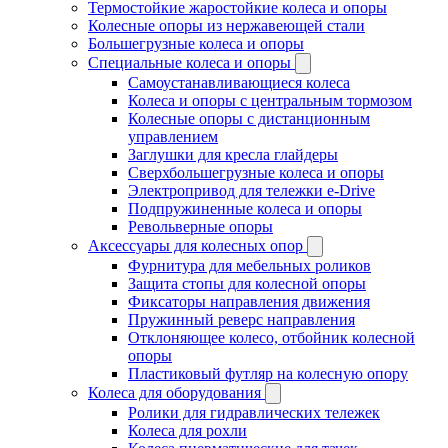
Термостойкие жаростойкие колеса и опоры
Колесные опоры из нержавеющей стали
Большегрузные колеса и опоры
Специальные колеса и опоры
Самоустанавливающиеся колеса
Колеса и опоры с центральным тормозом
Колесные опоры с дистанционным
управлением
Заглушки для кресла глайдеры
Сверхбольшегрузные колеса и опоры
Электропривод для тележки e-Drive
Подпружиненные колеса и опоры
Револьверные опоры
Аксессуары для колесных опор
Фурнитура для мебельных роликов
Защита стопы для колесной опоры
Фиксаторы направления движения
Пружинный реверс направления
Отклоняющее колесо, отбойник колесной
опоры
Пластиковый футляр на колесную опору
Колеса для оборудования
Ролики для гидравлических тележек
Колеса для рохли