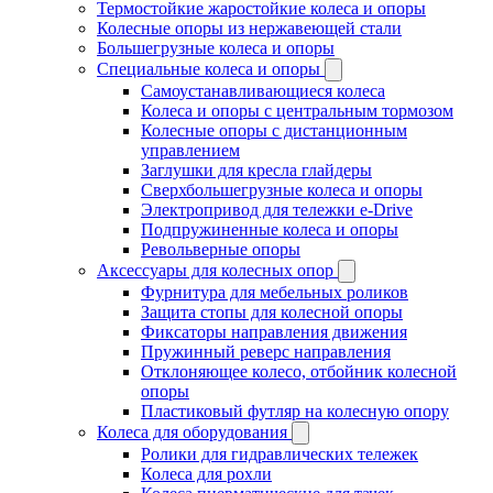
Термостойкие жаростойкие колеса и опоры
Колесные опоры из нержавеющей стали
Большегрузные колеса и опоры
Специальные колеса и опоры
Самоустанавливающиеся колеса
Колеса и опоры с центральным тормозом
Колесные опоры с дистанционным
управлением
Заглушки для кресла глайдеры
Сверхбольшегрузные колеса и опоры
Электропривод для тележки e-Drive
Подпружиненные колеса и опоры
Револьверные опоры
Аксессуары для колесных опор
Фурнитура для мебельных роликов
Защита стопы для колесной опоры
Фиксаторы направления движения
Пружинный реверс направления
Отклоняющее колесо, отбойник колесной
опоры
Пластиковый футляр на колесную опору
Колеса для оборудования
Ролики для гидравлических тележек
Колеса для рохли