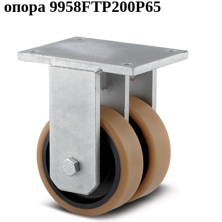
опора 9958FTP200P65