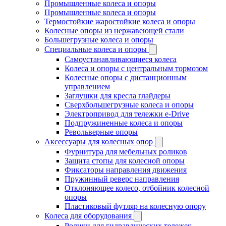
Промышленные колеса и опоры
Промышленные колеса и опоры
Термостойкие жаростойкие колеса и опоры
Колесные опоры из нержавеющей стали
Большегрузные колеса и опоры
Специальные колеса и опоры
Самоустанавливающиеся колеса
Колеса и опоры с центральным тормозом
Колесные опоры с дистанционным
управлением
Заглушки для кресла глайдеры
Сверхбольшегрузные колеса и опоры
Электропривод для тележки e-Drive
Подпружиненные колеса и опоры
Револьверные опоры
Аксессуары для колесных опор
Фурнитура для мебельных роликов
Защита стопы для колесной опоры
Фиксаторы направления движения
Пружинный реверс направления
Отклоняющее колесо, отбойник колесной
опоры
Пластиковый футляр на колесную опору
Колеса для оборудования
Ролики для гидравлических тележек