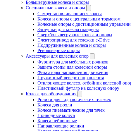
Большегрузные колеса и опоры
Специальные колеса и опоры
Самоустанавливающиеся колеса
Колеса и опоры с центральным тормозом
Колесные опоры с дистанционным управлени
Заглушки для кресла глайдеры
Сверхбольшегрузные колеса и опоры
Электропривод для тележки e-Drive
Подпружиненные колеса и опоры
Револьверные опоры
Аксессуары для колесных опор
Фурнитура для мебельных роликов
Защита стопы для колесной опоры
Фиксаторы направления движения
Пружинный реверс направления
Отклоняющее колесо, отбойник колесной опо
Пластиковый футляр на колесную опору
Колеса для оборудования
Ролики для гидравлических тележек
Колеса для рохли
Колеса пневматические для тачек
Приводные колеса
Колеса нейлоновые
Направляющие ролики