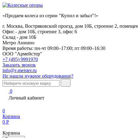
«Продаем колеса из серии "Купил и забыл"!»
г. Москва, Востряковский проезд, дом 10Б, строение 2, помеще
Офис - дом 10Б, строение 3, офис 6
Склад - дом 10Б
Метро Аннино
Время работы:
пн-чт 09:00–17:00; пт 09:00–16:30
ООО "Армейстер"
+7 (495) 9991970
Заказать звонок
info@r-meister.ru
Не нашли нужное оборудование?
0
Личный кабинет
0
Корзина
0
Р
Корзина