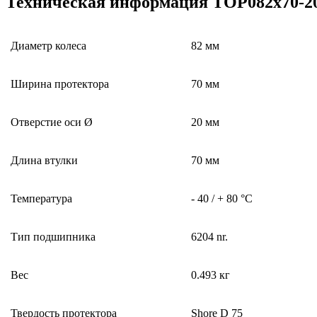
Техническая информация TOP082x70-2
Диаметр колеса
82 мм
Ширина протектора
70 мм
Отверстие оси Ø
20 мм
Длина втулки
70 мм
Температура
- 40 / + 80 °C
Тип подшипника
6204 nr.
Вес
0.493 кг
Твердость протектора
Shore D 75