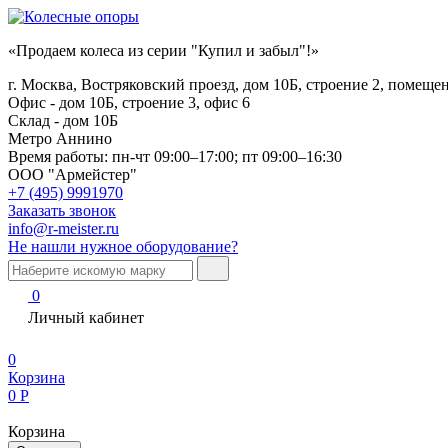
«Продаем колеса из серии "Купил и забыл"!»
г. Москва, Востряковский проезд, дом 10Б, строение 2, помеще
Офис - дом 10Б, строение 3, офис 6
Склад - дом 10Б
Метро Аннино
Время работы:
пн-чт 09:00–17:00; пт 09:00–16:30
ООО "Армейстер"
+7 (495) 9991970
Заказать звонок
info@r-meister.ru
Не нашли нужное оборудование?
0
Личный кабинет
0
Корзина
0
Р
Корзина