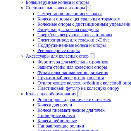
Большегрузные колеса и опоры
Специальные колеса и опоры
Самоустанавливающиеся колеса
Колеса и опоры с центральным тормозом
Колесные опоры с дистанционным управлени
Заглушки для кресла глайдеры
Сверхбольшегрузные колеса и опоры
Электропривод для тележки e-Drive
Подпружиненные колеса и опоры
Револьверные опоры
Аксессуары для колесных опор
Фурнитура для мебельных роликов
Защита стопы для колесной опоры
Фиксаторы направления движения
Пружинный реверс направления
Отклоняющее колесо, отбойник колесной опо
Пластиковый футляр на колесную опору
Колеса для оборудования
Ролики для гидравлических тележек
Колеса для рохли
Колеса пневматические для тачек
Приводные колеса
Колеса нейлоновые
Направляющие ролики