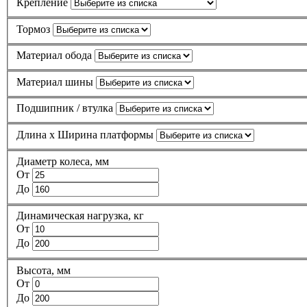
Крепление
Тормоз
Материал обода
Материал шины
Подшипник / втулка
Длина х Ширина платформы
Диаметр колеса, мм
От
До
Динамическая нагрузка, кг
От
До
Высота, мм
От
До