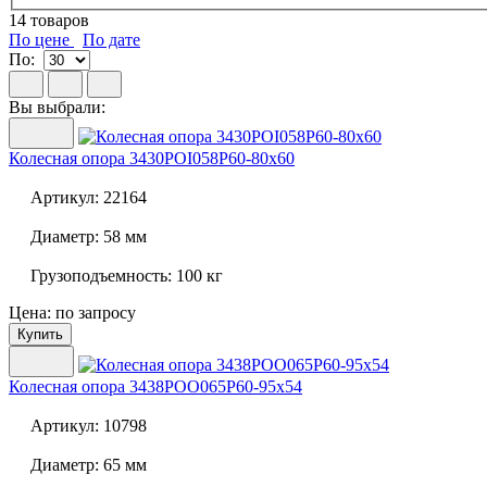
14
товаров
По цене
По дате
По:
Вы выбрали:
Колесная опора
3430POI058P60-80x60
Артикул:
22164
Диаметр:
58 мм
Грузоподъемность:
100 кг
Цена: по запросу
Купить
Колесная опора
3438POO065P60-95x54
Артикул:
10798
Диаметр:
65 мм