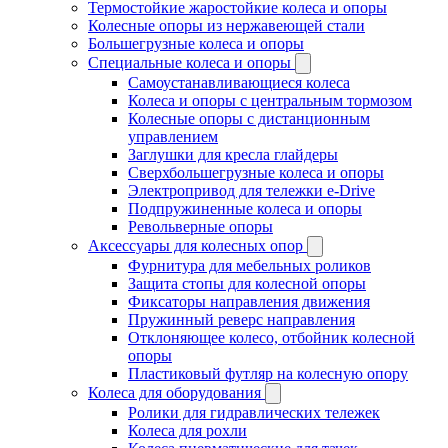
Термостойкие жаростойкие колеса и опоры
Колесные опоры из нержавеющей стали
Большегрузные колеса и опоры
Специальные колеса и опоры
Самоустанавливающиеся колеса
Колеса и опоры с центральным тормозом
Колесные опоры с дистанционным
управлением
Заглушки для кресла глайдеры
Сверхбольшегрузные колеса и опоры
Электропривод для тележки e-Drive
Подпружиненные колеса и опоры
Револьверные опоры
Аксессуары для колесных опор
Фурнитура для мебельных роликов
Защита стопы для колесной опоры
Фиксаторы направления движения
Пружинный реверс направления
Отклоняющее колесо, отбойник колесной
опоры
Пластиковый футляр на колесную опору
Колеса для оборудования
Ролики для гидравлических тележек
Колеса для рохли