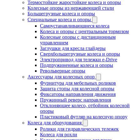
Термостойкие жаростойкие колеса и опоры
Колесные опоры из нержавеющей стали
Большегрузные колеса и опоры
Специальные колеса и опоры
Самоустанавливающиеся колеса
Колеса и опоры с центральным тормозом
Колесные опоры с дистанционным
управлением
Заглушки для кресла глайдеры
Сверхбольшегрузные колеса и опоры
Электропривод для тележки e-Drive
Подпружиненные колеса и опоры
Револьверные опоры
Аксессуары для колесных опор
Фурнитура для мебельных роликов
Защита стопы для колесной опоры
Фиксаторы направления движения
Пружинный реверс направления
Отклоняющее колесо, отбойник колесной
опоры
Пластиковый футляр на колесную опору
Колеса для оборудования
Ролики для гидравлических тележек
Колеса для рохли