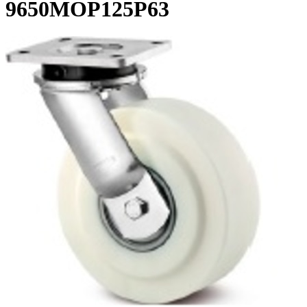
9650MOP125P63