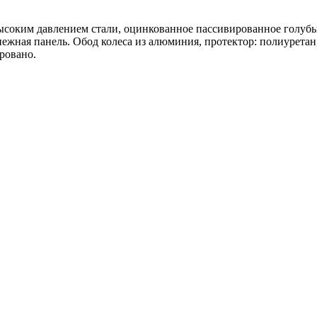
высоким давлением стали, оцинкованное пассивированное голу
епежная панель. Обод колеса из алюминия, протектор: полиурет
ровано.