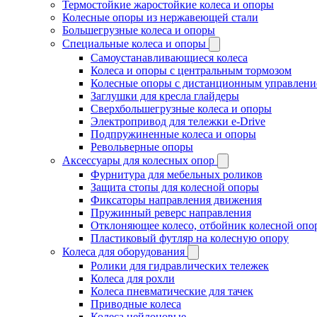
Термостойкие жаростойкие колеса и опоры
Колесные опоры из нержавеющей стали
Большегрузные колеса и опоры
Специальные колеса и опоры
Самоустанавливающиеся колеса
Колеса и опоры с центральным тормозом
Колесные опоры с дистанционным управлени
Заглушки для кресла глайдеры
Сверхбольшегрузные колеса и опоры
Электропривод для тележки e-Drive
Подпружиненные колеса и опоры
Револьверные опоры
Аксессуары для колесных опор
Фурнитура для мебельных роликов
Защита стопы для колесной опоры
Фиксаторы направления движения
Пружинный реверс направления
Отклоняющее колесо, отбойник колесной опо
Пластиковый футляр на колесную опору
Колеса для оборудования
Ролики для гидравлических тележек
Колеса для рохли
Колеса пневматические для тачек
Приводные колеса
Колеса нейлоновые