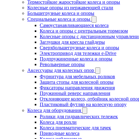
Термостойкие жаростойкие колеса и опоры
Колесные опоры из нержавеющей стали
Большегрузные колеса и опоры
Специальные колеса и опоры
Самоустанавливающиеся колеса
Колеса и опоры с центральным тормозом
Колесные опоры с дистанционным управлени
Заглушки для кресла глайдеры
Сверхбольшегрузные колеса и опоры
Электропривод для тележки e-Drive
Подпружиненные колеса и опоры
Револьверные опоры
Аксессуары для колесных опор
Фурнитура для мебельных роликов
Защита стопы для колесной опоры
Фиксаторы направления движения
Пружинный реверс направления
Отклоняющее колесо, отбойник колесной опо
Пластиковый футляр на колесную опору
Колеса для оборудования
Ролики для гидравлических тележек
Колеса для рохли
Колеса пневматические для тачек
Приводные колеса
Колеса нейлоновые