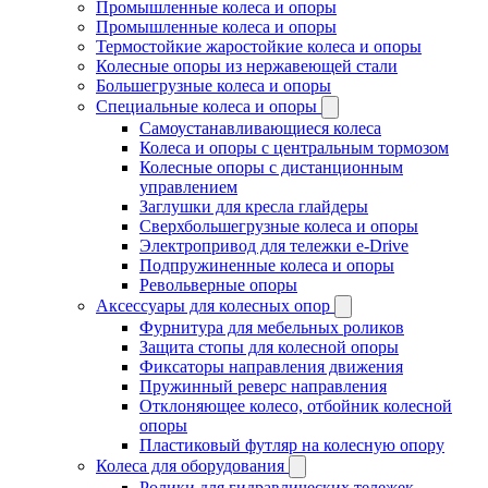
Промышленные колеса и опоры
Промышленные колеса и опоры
Термостойкие жаростойкие колеса и опоры
Колесные опоры из нержавеющей стали
Большегрузные колеса и опоры
Специальные колеса и опоры
Самоустанавливающиеся колеса
Колеса и опоры с центральным тормозом
Колесные опоры с дистанционным
управлением
Заглушки для кресла глайдеры
Сверхбольшегрузные колеса и опоры
Электропривод для тележки e-Drive
Подпружиненные колеса и опоры
Револьверные опоры
Аксессуары для колесных опор
Фурнитура для мебельных роликов
Защита стопы для колесной опоры
Фиксаторы направления движения
Пружинный реверс направления
Отклоняющее колесо, отбойник колесной
опоры
Пластиковый футляр на колесную опору
Колеса для оборудования
Ролики для гидравлических тележек