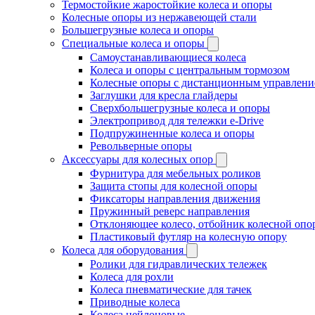
Термостойкие жаростойкие колеса и опоры
Колесные опоры из нержавеющей стали
Большегрузные колеса и опоры
Специальные колеса и опоры
Самоустанавливающиеся колеса
Колеса и опоры с центральным тормозом
Колесные опоры с дистанционным управлени
Заглушки для кресла глайдеры
Сверхбольшегрузные колеса и опоры
Электропривод для тележки e-Drive
Подпружиненные колеса и опоры
Револьверные опоры
Аксессуары для колесных опор
Фурнитура для мебельных роликов
Защита стопы для колесной опоры
Фиксаторы направления движения
Пружинный реверс направления
Отклоняющее колесо, отбойник колесной опо
Пластиковый футляр на колесную опору
Колеса для оборудования
Ролики для гидравлических тележек
Колеса для рохли
Колеса пневматические для тачек
Приводные колеса
Колеса нейлоновые