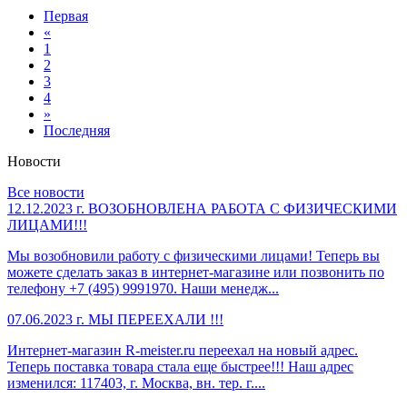
Первая
«
1
2
3
4
»
Последняя
Новости
Все новости
12.12.2023 г.
ВОЗОБНОВЛЕНА РАБОТА С ФИЗИЧЕСКИМИ
ЛИЦАМИ!!!
Мы возобновили работу с физическими лицами! Теперь вы
можете сделать заказ в интернет-магазине или позвонить по
телефону +7 (495) 9991970. Наши менедж...
07.06.2023 г.
МЫ ПЕРЕЕХАЛИ !!!
Интернет-магазин R-meister.ru переехал на новый адрес.
Теперь поставка товара стала еще быстрее!!! Наш адрес
изменился: 117403, г. Москва, вн. тер. г....