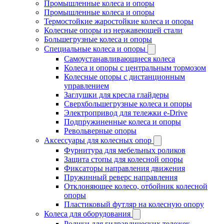
Промышленные колеса и опоры
Промышленные колеса и опоры
Термостойкие жаростойкие колеса и опоры
Колесные опоры из нержавеющей стали
Большегрузные колеса и опоры
Специальные колеса и опоры
Самоустанавливающиеся колеса
Колеса и опоры с центральным тормозом
Колесные опоры с дистанционным
управлением
Заглушки для кресла глайдеры
Сверхбольшегрузные колеса и опоры
Электропривод для тележки e-Drive
Подпружиненные колеса и опоры
Револьверные опоры
Аксессуары для колесных опор
Фурнитура для мебельных роликов
Защита стопы для колесной опоры
Фиксаторы направления движения
Пружинный реверс направления
Отклоняющее колесо, отбойник колесной
опоры
Пластиковый футляр на колесную опору
Колеса для оборудования
Ролики для гидравлических тележек