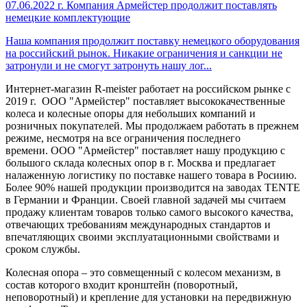
07.06.2022 г.
Компания Армейстер продолжит поставлять
немецкие комплектующие
Наша компания продолжит поставку немецкого оборудования
на российский рынок. Никакие ограничения и санкции не
затронули и не смогут затронуть нашу лог...
Интернет-магазин R-meister работает на российском рынке с
2019 г. ООО "Армейстер" поставляет высококачественные
колеса и колесные опоры для небольших компаний и
розничных покупателей. Мы продолжаем работать в прежнем
режиме, несмотря на все ограничения последнего
времени. ООО "Армейстер" поставляет нашу продукцию с
большого склада колесных опор в г. Москва и предлагает
налаженную логистику по поставке нашего товара в Росиию.
Более 90% нашей продукции производится на заводах TENTE
в Германии и Франции.
Своей главной задачей мы считаем
продажу клиентам товаров только самого высокого качества,
отвечающих требованиям международных стандартов и
впечатляющих своими эксплуатационными свойствами и
сроком службы.
Колесная опора – это совмещенный с колесом механизм, в
состав которого входит кронштейн (поворотный,
неповоротный) и крепление для установки на передвижную